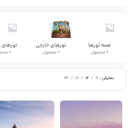
همه تورها
تورهای خارجی
تورهای 
2 محصول
2 محصول
0 محصول
نمایش
9
12
18
24