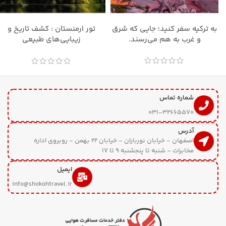
اطلاعات بیشتر
اطلاعات بیشتر
به ترکیه سفر کنید؛ جایی که شرق
تور ارمنستان : کشف تاریخ و
و غرب به هم می‌رسند.
زیبایی‌های طبیعی
شماره تماس
031-32665570
آدرس
اصفهان - خیابان نورباران - خیابان 22 بهمن - روبروی اداره
مخابرات - شنبه تا پنجشنبه 9 تا 17
ایمیل
info@shokohtravel.ir